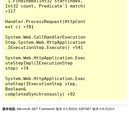
`1.FindIndex(Int32 startIndex, 
Int32 count, Predicate`1 match) 
+117

Handler.ProcessRequest(HttpCont
ext c) +781

System.Web.CallHandlerExecution
Step.System.Web.HttpApplication
.IExecutionStep.Execute() +541

System.Web.HttpApplication.Exec
uteStepImpl(IExecutionStep 
step) +74

System.Web.HttpApplication.Exec
uteStep(IExecutionStep step, 
Boolean& 
版本信息:
Microsoft .NET Framework 版本:4.0.30319; ASP.NET 版本:4.8.4110.0